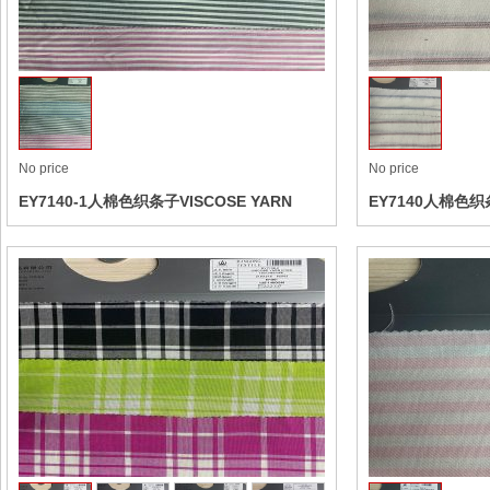
Collect
No price
No price
EY7140-1人棉色织条子VISCOSE YARN
EY7140人棉色织条
DYED STRIPE
STRIPE
Collect