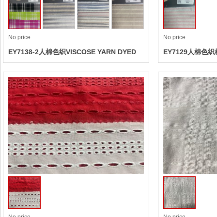
No price
No price
EY7138-2人棉色织VISCOSE YARN DYED
EY7129人棉色织格
CHECK
Collect
No price
No price