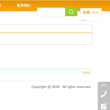
讯
联系我们
标题
More
中 /
EN
More
Copyright @ 2018 . All rights reserved.